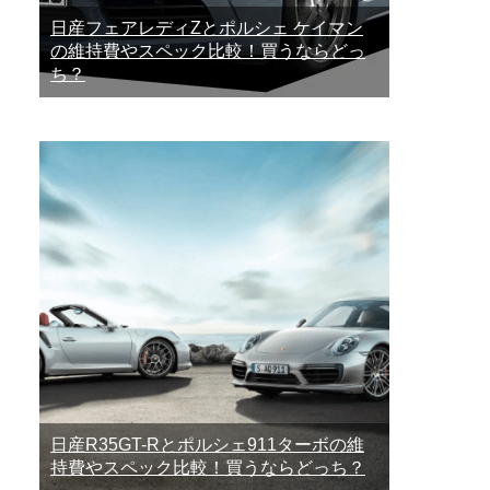
日産フェアレディZとポルシェ ケイマン
の維持費やスペック比較！買うならどっ
ち？
日産R35GT-Rとポルシェ911ターボの維
持費やスペック比較！買うならどっち？