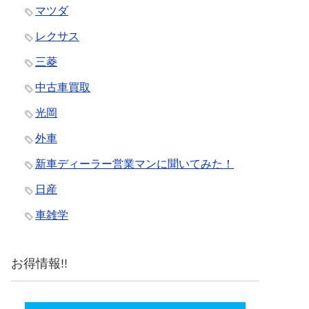
マツダ
レクサス
三菱
中古車買取
光岡
外車
新車ディーラー営業マンに聞いてみた！
日産
車雑学
お得情報!!