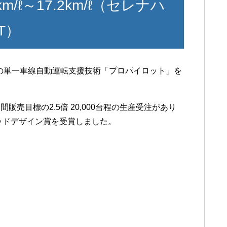
m/ℓ～17.2km/ℓ（セレナハ
T）
初の単一車線自動運転支援技術「プロパイロット」を
売目標の2.5倍 20,000台程の生産受注があり
グッドデザイン賞を受賞しました。