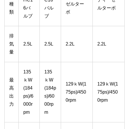
種
ゼルター
6バ
バル
ルターボ
類
ボ
ルブ
ブ
排
気
2.5L
2.5L
2.2L
2.2L
量
135
135
最
ｋW
ｋW
129ｋW(1
129ｋW(1
高
(184
(184p
75ps)/450
75ps)/450
出
ps)/6
s)/60
0rpm
0rpm
力
000r
00rp
pm
m