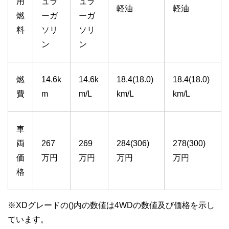
用
ュラ
ュラ
軽油
軽油
燃
ーガ
ーガ
料
ソリ
ソリ
ン
ン
燃
14.6k
14.6k
18.4(18.0)
18.4(18.0)
費
m
m/L
km/L
km/L
車
両
267
269
284(306)
278(300)
価
万円
万円
万円
万円
格
※XDグレードの()内の数値は4WDの数値及び価格を示し
ています。