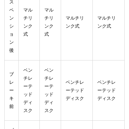
ス
ペ
マル
マル
ン
チリ
チリ
マルチリ
マルチリ
シ
ンク
ンク
ンク式
ンク式
ョ
式
式
ン
後
ベン
ベン
ブ
チレ
チレ
レ
ベンチレ
ベンチレ
ーテ
ーテ
ー
ーテッド
ーテッド
ッド
ッド
キ
ディスク
ディスク
ディ
ディ
前
スク
スク