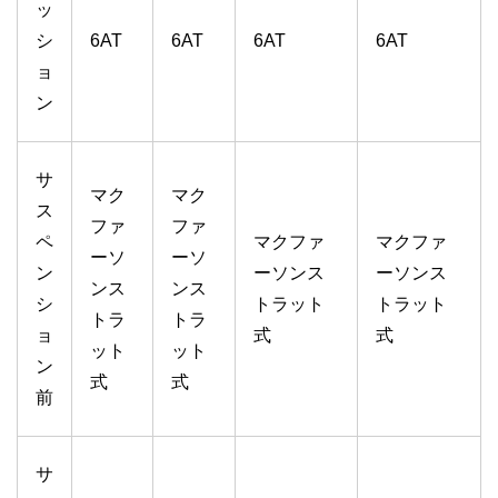
ッ
シ
6AT
6AT
6AT
6AT
ョ
ン
サ
マク
マク
ス
ファ
ファ
ペ
マクファ
マクファ
ーソ
ーソ
ン
ーソンス
ーソンス
ンス
ンス
シ
トラット
トラット
トラ
トラ
ョ
式
式
ット
ット
ン
式
式
前
サ