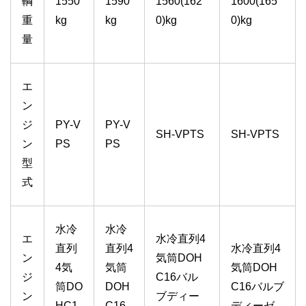
輌
1550
1590
1560(162
1600(165
重
kg
kg
0)kg
0)kg
量
エ
ン
ジ
PY-V
PY-V
SH-VPTS
SH-VPTS
ン
PS
PS
型
式
水冷
水冷
エ
水冷直列4
直列
直列4
水冷直列4
ン
気筒DOH
4気
気筒
気筒DOH
ジ
C16バル
筒DO
DOH
C16バルブ
ン
ブディー
HC1
C16
ディーゼ