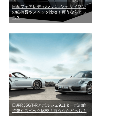
日産フェアレディZとポルシェ ケイマン
の維持費やスペック比較！買うならどっ
ち？
日産R35GT-Rとポルシェ911ターボの維
持費やスペック比較！買うならどっち？