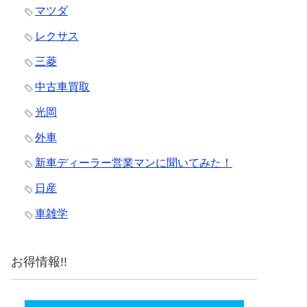
マツダ
レクサス
三菱
中古車買取
光岡
外車
新車ディーラー営業マンに聞いてみた！
日産
車雑学
お得情報!!