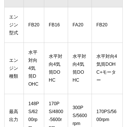
エン
ジン
FB20
FB16
FA20
FB20
型式
水平
水平対
水平対
水平対向4
エン
対向
向4気
向4気
気筒DOH
ジン
4気
筒DO
筒DO
C+モータ
種類
筒D
HC
HC
ー
OHC
148P
170P
300P
最高
S/62
S/4800
170PS/56
S/5600
出力
00rp
-5600r
00rpm
rpm