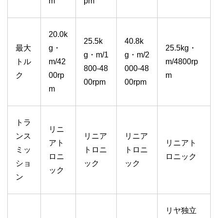
m
pm
20.0k
25.5k
40.8k
最大
g・
25.5kg・
g・m/1
g・m/2
トル
m/42
m/4800rp
800-48
000-48
ク
00rp
m
00rpm
00rpm
m
トラ
リニ
ンス
リニア
リニア
アト
リニアト
ミッ
トロニ
トロニ
ロニ
ロニック
ショ
ック
ック
ック
ン
リヤ独立