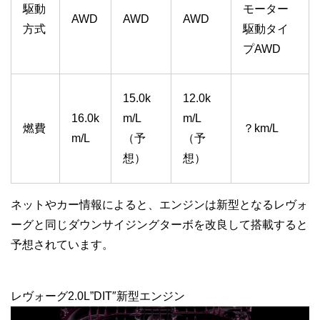
駆動
モーター
AWD
AWD
AWD
方式
駆動タイ
プAWD
15.0k
12.0k
16.0k
m/L
m/L
燃費
？km/L
m/L
（予
（予
想）
想）
ネットやカー情報によると、エンジンは新型となるレヴォ
ーグと同じダウンサイジングターボを改良して搭載すると
予想されています。
レヴォーグ2.0L”DIT″新型エンジン